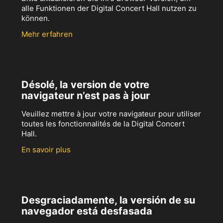
alle Funktionen der Digital Concert Hall nutzen zu
können.
Mehr erfahren
Désolé, la version de votre
navigateur n’est pas à jour
Veuillez mettre à jour votre navigateur pour utiliser
toutes les fonctionnalités de la Digital Concert
Hall.
En savoir plus
Desgraciadamente, la versión de su
navegador está desfasada