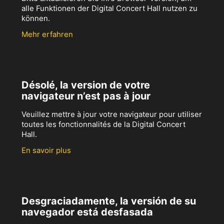
alle Funktionen der Digital Concert Hall nutzen zu
können.
Mehr erfahren
Désolé, la version de votre
navigateur n’est pas à jour
Veuillez mettre à jour votre navigateur pour utiliser
toutes les fonctionnalités de la Digital Concert
Hall.
En savoir plus
Desgraciadamente, la versión de su
navegador está desfasada