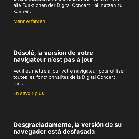
alle Funktionen der Digital Concert Hall nutzen zu
können.
Mehr erfahren
Désolé, la version de votre
navigateur n’est pas à jour
Veuillez mettre à jour votre navigateur pour utiliser
toutes les fonctionnalités de la Digital Concert
Hall.
En savoir plus
Desgraciadamente, la versión de su
navegador está desfasada