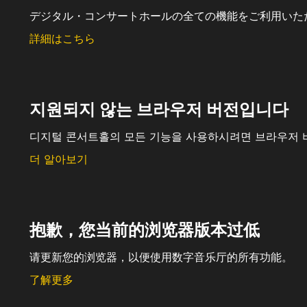
デジタル・コンサートホールの全ての機能をご利用いた
詳細はこちら
지원되지 않는 브라우저 버전입니다
디지털 콘서트홀의 모든 기능을 사용하시려면 브라우저 
더 알아보기
抱歉，您当前的浏览器版本过低
请更新您的浏览器，以便使用数字音乐厅的所有功能。
了解更多