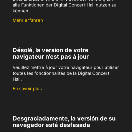
alle Funktionen der Digital Concert Hall nutzen zu
können.
Mehr erfahren
Désolé, la version de votre
navigateur n’est pas à jour
Veuillez mettre à jour votre navigateur pour utiliser
toutes les fonctionnalités de la Digital Concert
Hall.
En savoir plus
Desgraciadamente, la versión de su
navegador está desfasada