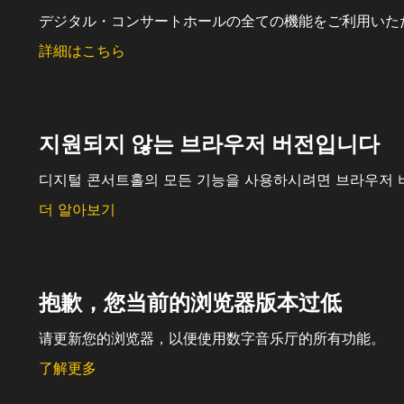
デジタル・コンサートホールの全ての機能をご利用いた
詳細はこちら
지원되지 않는 브라우저 버전입니다
디지털 콘서트홀의 모든 기능을 사용하시려면 브라우저 
더 알아보기
抱歉，您当前的浏览器版本过低
请更新您的浏览器，以便使用数字音乐厅的所有功能。
了解更多