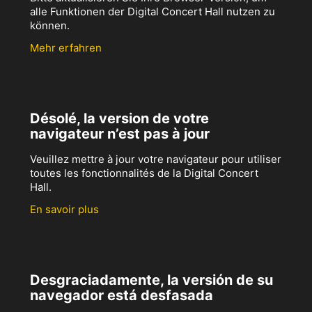
alle Funktionen der Digital Concert Hall nutzen zu
können.
Mehr erfahren
Désolé, la version de votre
navigateur n’est pas à jour
Veuillez mettre à jour votre navigateur pour utiliser
toutes les fonctionnalités de la Digital Concert
Hall.
En savoir plus
Desgraciadamente, la versión de su
navegador está desfasada