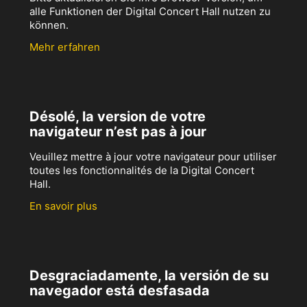
alle Funktionen der Digital Concert Hall nutzen zu
können.
Mehr erfahren
Désolé, la version de votre
navigateur n’est pas à jour
Veuillez mettre à jour votre navigateur pour utiliser
toutes les fonctionnalités de la Digital Concert
Hall.
En savoir plus
Desgraciadamente, la versión de su
navegador está desfasada