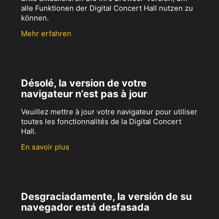
alle Funktionen der Digital Concert Hall nutzen zu
können.
Mehr erfahren
Désolé, la version de votre
navigateur n’est pas à jour
Veuillez mettre à jour votre navigateur pour utiliser
toutes les fonctionnalités de la Digital Concert
Hall.
En savoir plus
Desgraciadamente, la versión de su
navegador está desfasada