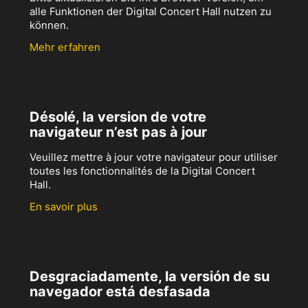
alle Funktionen der Digital Concert Hall nutzen zu
können.
Mehr erfahren
Désolé, la version de votre
navigateur n’est pas à jour
Veuillez mettre à jour votre navigateur pour utiliser
toutes les fonctionnalités de la Digital Concert
Hall.
En savoir plus
Desgraciadamente, la versión de su
navegador está desfasada