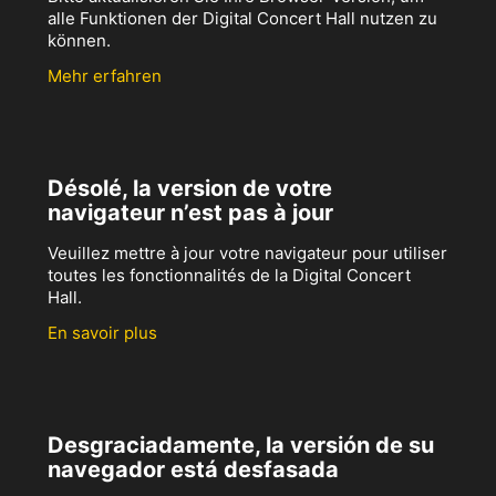
alle Funktionen der Digital Concert Hall nutzen zu
können.
Mehr erfahren
Désolé, la version de votre
navigateur n’est pas à jour
Veuillez mettre à jour votre navigateur pour utiliser
toutes les fonctionnalités de la Digital Concert
Hall.
En savoir plus
Desgraciadamente, la versión de su
navegador está desfasada