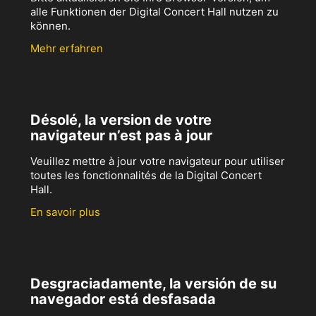
alle Funktionen der Digital Concert Hall nutzen zu
können.
Mehr erfahren
Désolé, la version de votre
navigateur n’est pas à jour
Veuillez mettre à jour votre navigateur pour utiliser
toutes les fonctionnalités de la Digital Concert
Hall.
En savoir plus
Desgraciadamente, la versión de su
navegador está desfasada