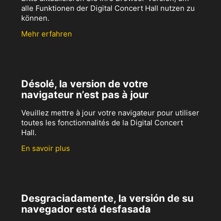
alle Funktionen der Digital Concert Hall nutzen zu
können.
Mehr erfahren
Désolé, la version de votre
navigateur n’est pas à jour
Veuillez mettre à jour votre navigateur pour utiliser
toutes les fonctionnalités de la Digital Concert
Hall.
En savoir plus
Desgraciadamente, la versión de su
navegador está desfasada