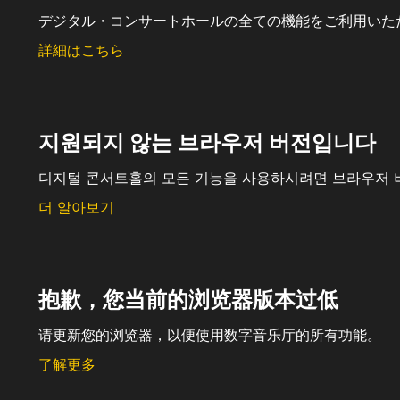
デジタル・コンサートホールの全ての機能をご利用いた
詳細はこちら
지원되지 않는 브라우저 버전입니다
디지털 콘서트홀의 모든 기능을 사용하시려면 브라우저 
더 알아보기
抱歉，您当前的浏览器版本过低
请更新您的浏览器，以便使用数字音乐厅的所有功能。
了解更多