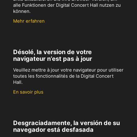
alle Funktionen der Digital Concert Hall nutzen zu
können.
Mehr erfahren
Désolé, la version de votre
navigateur n’est pas à jour
Veuillez mettre à jour votre navigateur pour utiliser
toutes les fonctionnalités de la Digital Concert
Hall.
En savoir plus
Desgraciadamente, la versión de su
navegador está desfasada