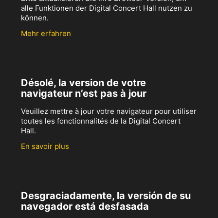
alle Funktionen der Digital Concert Hall nutzen zu
können.
Mehr erfahren
Désolé, la version de votre
navigateur n’est pas à jour
Veuillez mettre à jour votre navigateur pour utiliser
toutes les fonctionnalités de la Digital Concert
Hall.
En savoir plus
Desgraciadamente, la versión de su
navegador está desfasada