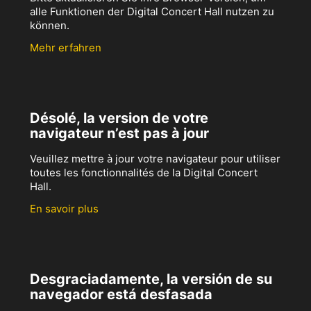
alle Funktionen der Digital Concert Hall nutzen zu
können.
Mehr erfahren
Désolé, la version de votre
navigateur n’est pas à jour
Veuillez mettre à jour votre navigateur pour utiliser
toutes les fonctionnalités de la Digital Concert
Hall.
En savoir plus
Desgraciadamente, la versión de su
navegador está desfasada