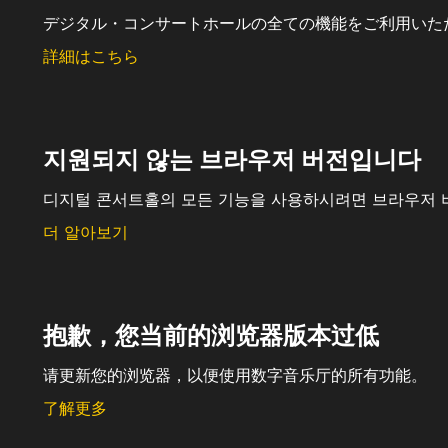
デジタル・コンサートホールの全ての機能をご利用いた
詳細はこちら
지원되지 않는 브라우저 버전입니다
디지털 콘서트홀의 모든 기능을 사용하시려면 브라우저 
더 알아보기
抱歉，您当前的浏览器版本过低
请更新您的浏览器，以便使用数字音乐厅的所有功能。
了解更多