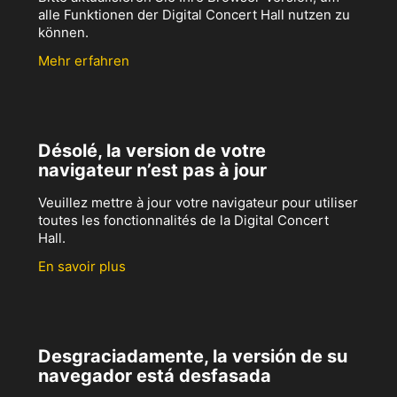
alle Funktionen der Digital Concert Hall nutzen zu
können.
Mehr erfahren
Désolé, la version de votre
navigateur n’est pas à jour
Veuillez mettre à jour votre navigateur pour utiliser
toutes les fonctionnalités de la Digital Concert
Hall.
En savoir plus
Desgraciadamente, la versión de su
navegador está desfasada