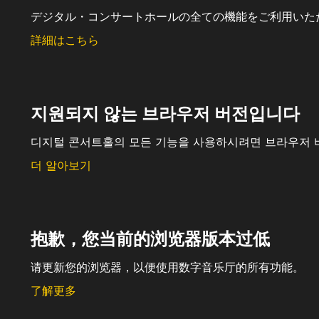
デジタル・コンサートホールの全ての機能をご利用いた
詳細はこちら
지원되지 않는 브라우저 버전입니다
디지털 콘서트홀의 모든 기능을 사용하시려면 브라우저 
더 알아보기
抱歉，您当前的浏览器版本过低
请更新您的浏览器，以便使用数字音乐厅的所有功能。
了解更多