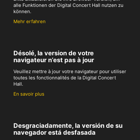
alle Funktionen der Digital Concert Hall nutzen zu
können.
Mehr erfahren
Désolé, la version de votre
navigateur n’est pas à jour
Veuillez mettre à jour votre navigateur pour utiliser
toutes les fonctionnalités de la Digital Concert
Hall.
En savoir plus
Desgraciadamente, la versión de su
navegador está desfasada