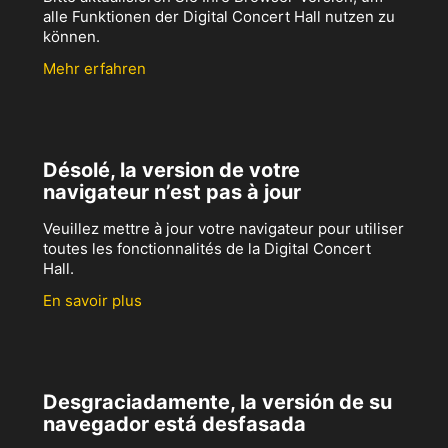
alle Funktionen der Digital Concert Hall nutzen zu
können.
Mehr erfahren
Désolé, la version de votre
navigateur n’est pas à jour
Veuillez mettre à jour votre navigateur pour utiliser
toutes les fonctionnalités de la Digital Concert
Hall.
En savoir plus
Desgraciadamente, la versión de su
navegador está desfasada