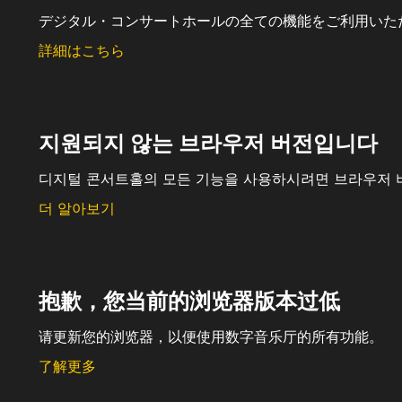
デジタル・コンサートホールの全ての機能をご利用いた
詳細はこちら
지원되지 않는 브라우저 버전입니다
디지털 콘서트홀의 모든 기능을 사용하시려면 브라우저 
더 알아보기
抱歉，您当前的浏览器版本过低
请更新您的浏览器，以便使用数字音乐厅的所有功能。
了解更多