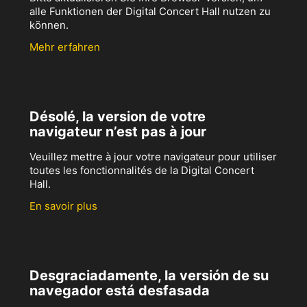
alle Funktionen der Digital Concert Hall nutzen zu
können.
Mehr erfahren
Désolé, la version de votre
navigateur n’est pas à jour
Veuillez mettre à jour votre navigateur pour utiliser
toutes les fonctionnalités de la Digital Concert
Hall.
En savoir plus
Desgraciadamente, la versión de su
navegador está desfasada