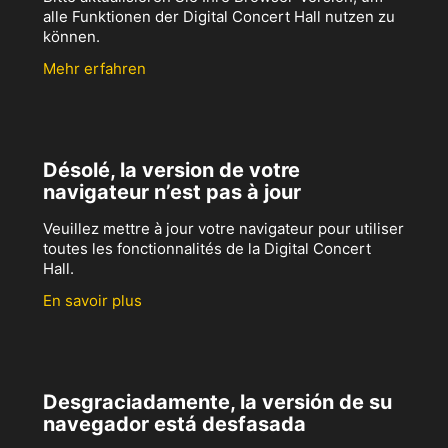
alle Funktionen der Digital Concert Hall nutzen zu
können.
Mehr erfahren
Désolé, la version de votre
navigateur n’est pas à jour
Veuillez mettre à jour votre navigateur pour utiliser
toutes les fonctionnalités de la Digital Concert
Hall.
En savoir plus
Desgraciadamente, la versión de su
navegador está desfasada