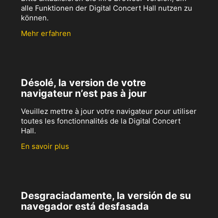
alle Funktionen der Digital Concert Hall nutzen zu
können.
Mehr erfahren
Désolé, la version de votre
navigateur n’est pas à jour
Veuillez mettre à jour votre navigateur pour utiliser
toutes les fonctionnalités de la Digital Concert
Hall.
En savoir plus
Desgraciadamente, la versión de su
navegador está desfasada