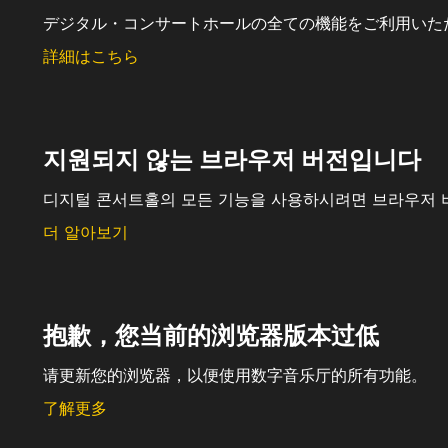
デジタル・コンサートホールの全ての機能をご利用いた
詳細はこちら
지원되지 않는 브라우저 버전입니다
디지털 콘서트홀의 모든 기능을 사용하시려면 브라우저 
더 알아보기
抱歉，您当前的浏览器版本过低
请更新您的浏览器，以便使用数字音乐厅的所有功能。
了解更多