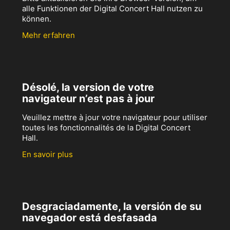
alle Funktionen der Digital Concert Hall nutzen zu
können.
Mehr erfahren
Désolé, la version de votre
navigateur n’est pas à jour
Veuillez mettre à jour votre navigateur pour utiliser
toutes les fonctionnalités de la Digital Concert
Hall.
En savoir plus
Desgraciadamente, la versión de su
navegador está desfasada