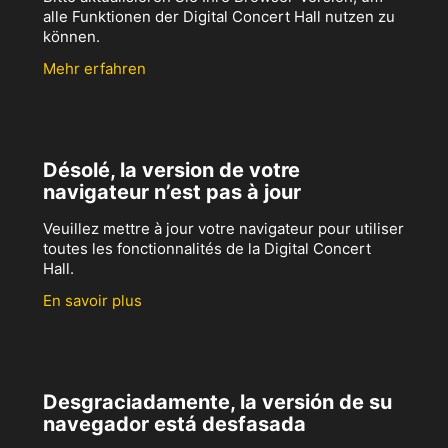
alle Funktionen der Digital Concert Hall nutzen zu
können.
Mehr erfahren
Désolé, la version de votre
navigateur n’est pas à jour
Veuillez mettre à jour votre navigateur pour utiliser
toutes les fonctionnalités de la Digital Concert
Hall.
En savoir plus
Desgraciadamente, la versión de su
navegador está desfasada