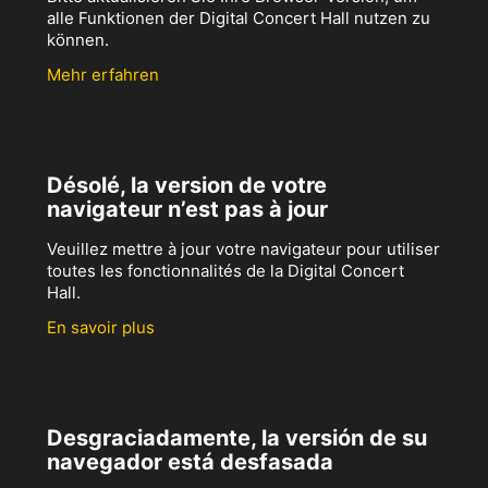
alle Funktionen der Digital Concert Hall nutzen zu
können.
Mehr erfahren
Désolé, la version de votre
navigateur n’est pas à jour
Veuillez mettre à jour votre navigateur pour utiliser
toutes les fonctionnalités de la Digital Concert
Hall.
En savoir plus
Desgraciadamente, la versión de su
navegador está desfasada