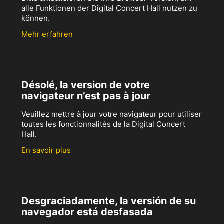
alle Funktionen der Digital Concert Hall nutzen zu
können.
Mehr erfahren
Désolé, la version de votre
navigateur n’est pas à jour
Veuillez mettre à jour votre navigateur pour utiliser
toutes les fonctionnalités de la Digital Concert
Hall.
En savoir plus
Desgraciadamente, la versión de su
navegador está desfasada