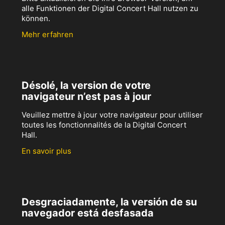
alle Funktionen der Digital Concert Hall nutzen zu
können.
Mehr erfahren
Désolé, la version de votre
navigateur n’est pas à jour
Veuillez mettre à jour votre navigateur pour utiliser
toutes les fonctionnalités de la Digital Concert
Hall.
En savoir plus
Desgraciadamente, la versión de su
navegador está desfasada