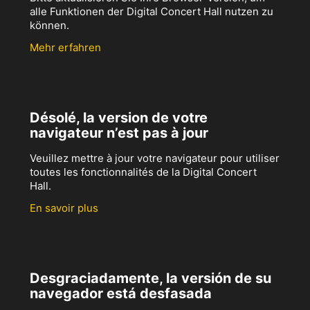
alle Funktionen der Digital Concert Hall nutzen zu
können.
Mehr erfahren
Désolé, la version de votre
navigateur n’est pas à jour
Veuillez mettre à jour votre navigateur pour utiliser
toutes les fonctionnalités de la Digital Concert
Hall.
En savoir plus
Desgraciadamente, la versión de su
navegador está desfasada