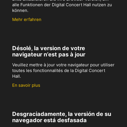
alle Funktionen der Digital Concert Hall nutzen zu
können.
Mehr erfahren
Désolé, la version de votre
navigateur n’est pas à jour
Veuillez mettre à jour votre navigateur pour utiliser
toutes les fonctionnalités de la Digital Concert
Hall.
En savoir plus
Desgraciadamente, la versión de su
navegador está desfasada