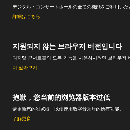
デジタル・コンサートホールの全ての機能をご利用いた
詳細はこちら
지원되지 않는 브라우저 버전입니다
디지털 콘서트홀의 모든 기능을 사용하시려면 브라우저 
더 알아보기
抱歉，您当前的浏览器版本过低
请更新您的浏览器，以便使用数字音乐厅的所有功能。
了解更多