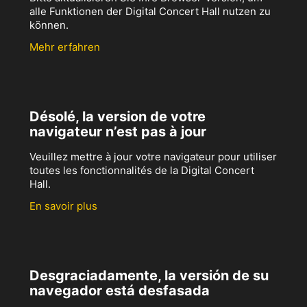
alle Funktionen der Digital Concert Hall nutzen zu
können.
Mehr erfahren
Désolé, la version de votre
navigateur n’est pas à jour
Veuillez mettre à jour votre navigateur pour utiliser
toutes les fonctionnalités de la Digital Concert
Hall.
En savoir plus
Desgraciadamente, la versión de su
navegador está desfasada