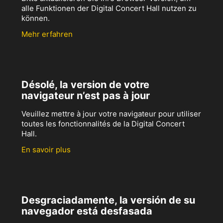
alle Funktionen der Digital Concert Hall nutzen zu
können.
Mehr erfahren
Désolé, la version de votre
navigateur n’est pas à jour
Veuillez mettre à jour votre navigateur pour utiliser
toutes les fonctionnalités de la Digital Concert
Hall.
En savoir plus
Desgraciadamente, la versión de su
navegador está desfasada