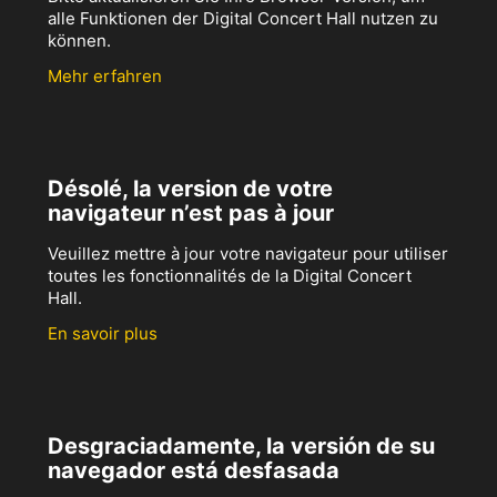
alle Funktionen der Digital Concert Hall nutzen zu
können.
Mehr erfahren
Désolé, la version de votre
navigateur n’est pas à jour
Veuillez mettre à jour votre navigateur pour utiliser
toutes les fonctionnalités de la Digital Concert
Hall.
En savoir plus
Desgraciadamente, la versión de su
navegador está desfasada