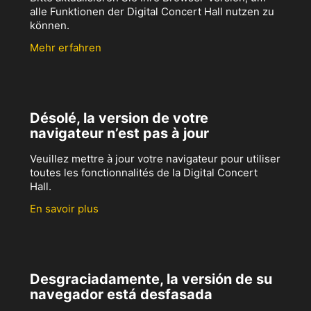
alle Funktionen der Digital Concert Hall nutzen zu
können.
Mehr erfahren
Désolé, la version de votre
navigateur n’est pas à jour
Veuillez mettre à jour votre navigateur pour utiliser
toutes les fonctionnalités de la Digital Concert
Hall.
En savoir plus
Desgraciadamente, la versión de su
navegador está desfasada