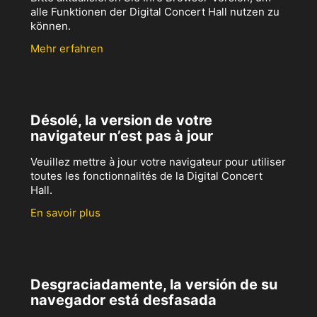
alle Funktionen der Digital Concert Hall nutzen zu
können.
Mehr erfahren
Désolé, la version de votre
navigateur n’est pas à jour
Veuillez mettre à jour votre navigateur pour utiliser
toutes les fonctionnalités de la Digital Concert
Hall.
En savoir plus
Desgraciadamente, la versión de su
navegador está desfasada