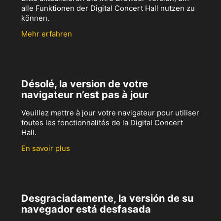
alle Funktionen der Digital Concert Hall nutzen zu
können.
Mehr erfahren
Désolé, la version de votre
navigateur n’est pas à jour
Veuillez mettre à jour votre navigateur pour utiliser
toutes les fonctionnalités de la Digital Concert
Hall.
En savoir plus
Desgraciadamente, la versión de su
navegador está desfasada