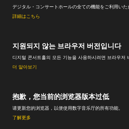
デジタル・コンサートホールの全ての機能をご利用いた
詳細はこちら
지원되지 않는 브라우저 버전입니다
디지털 콘서트홀의 모든 기능을 사용하시려면 브라우저 
더 알아보기
抱歉，您当前的浏览器版本过低
请更新您的浏览器，以便使用数字音乐厅的所有功能。
了解更多