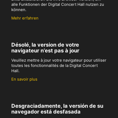
alle Funktionen der Digital Concert Hall nutzen zu
können.
Mehr erfahren
Désolé, la version de votre
navigateur n’est pas à jour
Veuillez mettre à jour votre navigateur pour utiliser
toutes les fonctionnalités de la Digital Concert
Hall.
En savoir plus
Desgraciadamente, la versión de su
navegador está desfasada