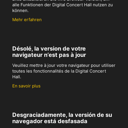
alle Funktionen der Digital Concert Hall nutzen zu
können.
Mehr erfahren
Désolé, la version de votre
navigateur n’est pas à jour
Veuillez mettre à jour votre navigateur pour utiliser
toutes les fonctionnalités de la Digital Concert
Hall.
En savoir plus
Desgraciadamente, la versión de su
navegador está desfasada