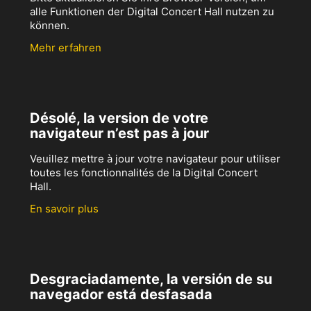
alle Funktionen der Digital Concert Hall nutzen zu
können.
Mehr erfahren
Désolé, la version de votre
navigateur n’est pas à jour
Veuillez mettre à jour votre navigateur pour utiliser
toutes les fonctionnalités de la Digital Concert
Hall.
En savoir plus
Desgraciadamente, la versión de su
navegador está desfasada