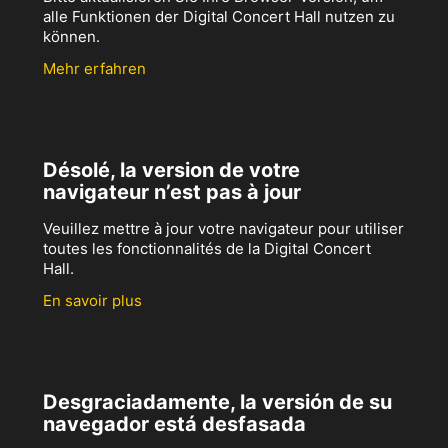
alle Funktionen der Digital Concert Hall nutzen zu
können.
Mehr erfahren
Désolé, la version de votre
navigateur n’est pas à jour
Veuillez mettre à jour votre navigateur pour utiliser
toutes les fonctionnalités de la Digital Concert
Hall.
En savoir plus
Desgraciadamente, la versión de su
navegador está desfasada