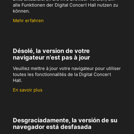
alle Funktionen der Digital Concert Hall nutzen zu
können.
Mehr erfahren
Désolé, la version de votre
navigateur n’est pas à jour
Veuillez mettre à jour votre navigateur pour utiliser
toutes les fonctionnalités de la Digital Concert
Hall.
En savoir plus
Desgraciadamente, la versión de su
navegador está desfasada