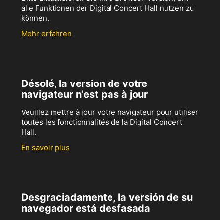
alle Funktionen der Digital Concert Hall nutzen zu
können.
Mehr erfahren
Désolé, la version de votre
navigateur n’est pas à jour
Veuillez mettre à jour votre navigateur pour utiliser
toutes les fonctionnalités de la Digital Concert
Hall.
En savoir plus
Desgraciadamente, la versión de su
navegador está desfasada