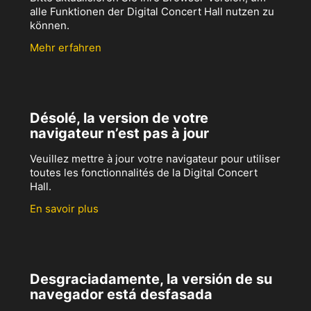
alle Funktionen der Digital Concert Hall nutzen zu
können.
Mehr erfahren
Désolé, la version de votre
navigateur n’est pas à jour
Veuillez mettre à jour votre navigateur pour utiliser
toutes les fonctionnalités de la Digital Concert
Hall.
En savoir plus
Desgraciadamente, la versión de su
navegador está desfasada