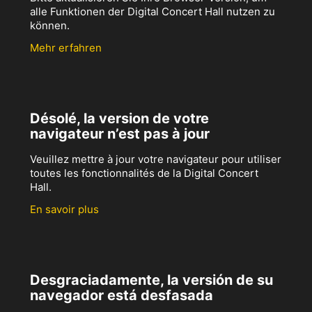
alle Funktionen der Digital Concert Hall nutzen zu
können.
Mehr erfahren
Désolé, la version de votre
navigateur n’est pas à jour
Veuillez mettre à jour votre navigateur pour utiliser
toutes les fonctionnalités de la Digital Concert
Hall.
En savoir plus
Desgraciadamente, la versión de su
navegador está desfasada